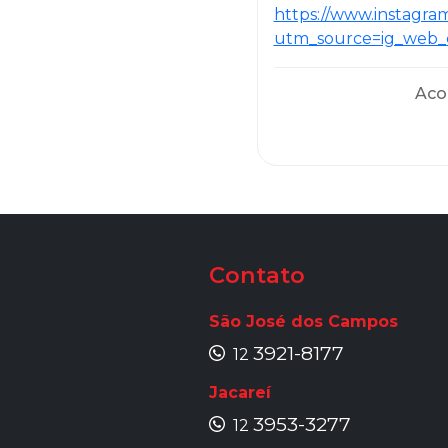
https://www.instagr
utm_source=ig_web_
Aco
Contato
São José dos Campos
3921-8177
12
Jacareí
3953-3277
12