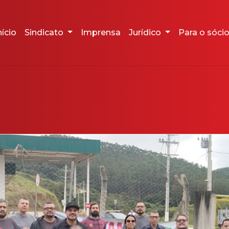
nício
Sindicato
Imprensa
Jurídico
Para o sóci