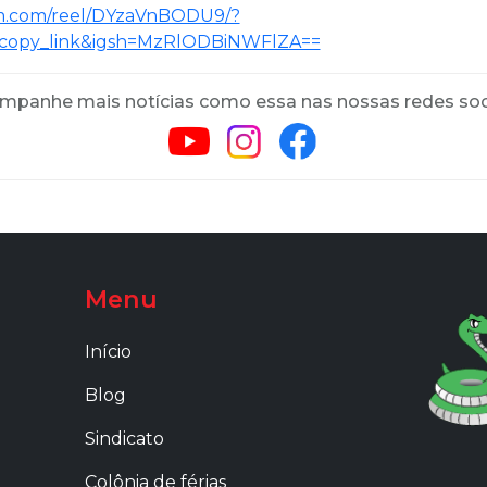
am.com/reel/DYzaVnBODU9/?
copy_link&igsh=MzRlODBiNWFlZA==
mpanhe mais notícias como essa nas nossas redes soci
Menu
Início
Blog
Sindicato
Colônia de férias