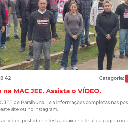
Categoria:
08:42
e na MAC JEE. Assista o VÍDEO.
C JEE de Paraibuna. Leia informações completas nas pos
neste site ou no instagram.
ta ao vídeo postado no Insta, abaixo no final da pagina ou 