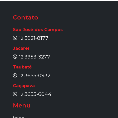
Contato
São José dos Campos
3921-8177
12
Jacareí
3953-3277
12
Taubaté
3655-0932
12
Caçapava
3655-6044
12
Menu